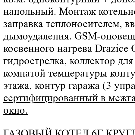
напольный. Монтаж котельно
заправка теплоносителем, вв
дымоудаления. GSM-оповеще
косвенного нагрева Drazice
гидрострелка, коллектор дл
комнатой температуры конту
этажа, контур гаража (3 упр
сертифицированный в межгаз
окно.
ГАЗОВЫЙ КОТЕЛ 6Г КРУГЛ