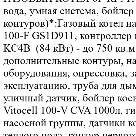
вода, умная система, бойлер
контуров)*:
Газовый котел н
100-F GS1D911, контроллер к
KC4B (84 кВт) -
до 750 кв.м
дополнительные контуры, н
оборудования, опрессовка, з
эксплуатацию, труба для д
уличный датчик, бойлер кос
Vitocell 100-V CVA 1000л, г
насосной группы, датчики к
теплого пола, контур первог