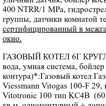
400 NTRR/1 МРа, гидрострел
группы, датчики комнатой т
сертифицированный в межгаз
окно.
ГАЗОВЫЙ КОТЕЛ 6Г КРУГЛ
вода, умная система, бойлер
контура)*:
Газовый котел Га
Viessmann Vitogas 100-F 29,
Vitotronic 100 тип KC4B (60
кв.м.
одноконтурный + допо