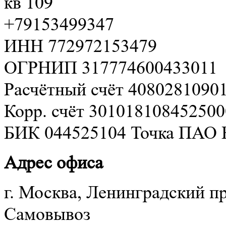
кв 109
+79153499347
ИНН 772972153479
ОГРНИП 317774600433011
Расчётный счёт 4080281090
Корр. счёт 30101810845250
БИК 044525104 Точка ПАО Б
Адрес офиса
г. Москва, Ленинградский пр
Самовывоз