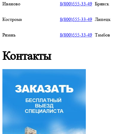
Иваново
8(800)555-33-49
Брянск
Кострома
8(800)555-33-49
Липецк
Рязань
8(800)555-33-49
Тамбов
Контакты